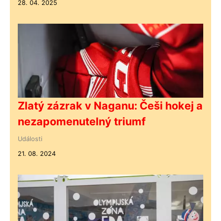
28. 04. 2025
Zlatý zázrak v Naganu: Češi hokej a
nezapomenutelný triumf
Události
21. 08. 2024