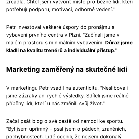
zrcadla. Chtěl jsem vytvořit místo pro běžné lidi, kteří
potřebují podporu, motivaci, odborné vedení."
Petr investoval veškeré úspory do pronájmu a
vybavení prvního centra v Plzni. "Začínali jsme v
malém prostoru s minimálním vybavením.
Důraz jsme
kladli na kvalitu trenérů a individuální přístup
."
Marketing zaměřený na skutečné lidi
V marketingu Petr vsadil na autenticitu. "Neslibovali
jsme zázraky ani rychlé výsledky. Sdíleli jsme reálné
příběhy lidí, kteří u nás změnili svůj život."
Začal psát blog o své cestě od nemoci ke sportu.
"Byl jsem upřímný – psal jsem o pádech, zraněních,
pochybnostech. Lidé ocenili, že nejsem dokonalý