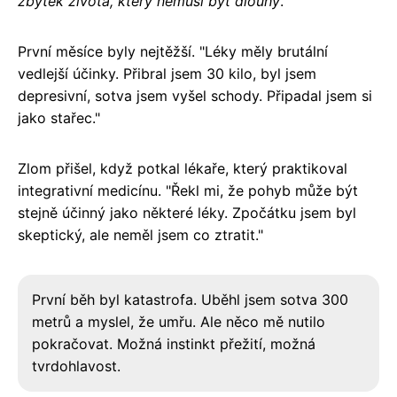
zbytek života, který nemusí být dlouhý
."
První měsíce byly nejtěžší. "Léky měly brutální
vedlejší účinky. Přibral jsem 30 kilo, byl jsem
depresivní, sotva jsem vyšel schody. Připadal jsem si
jako stařec."
Zlom přišel, když potkal lékaře, který praktikoval
integrativní medicínu. "Řekl mi, že pohyb může být
stejně účinný jako některé léky. Zpočátku jsem byl
skeptický, ale neměl jsem co ztratit."
První běh byl katastrofa. Uběhl jsem sotva 300
metrů a myslel, že umřu. Ale něco mě nutilo
pokračovat. Možná instinkt přežití, možná
tvrdohlavost.