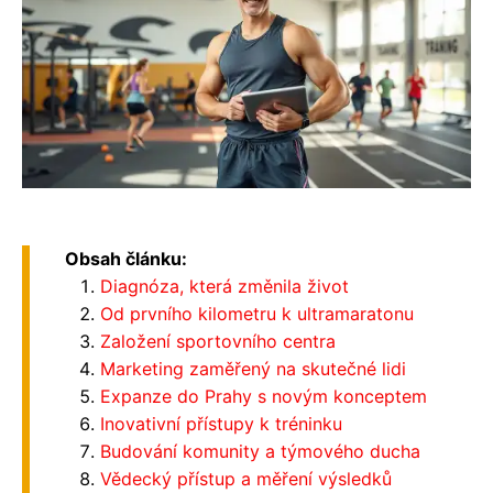
Obsah článku:
Diagnóza, která změnila život
Od prvního kilometru k ultramaratonu
Založení sportovního centra
Marketing zaměřený na skutečné lidi
Expanze do Prahy s novým konceptem
Inovativní přístupy k tréninku
Budování komunity a týmového ducha
Vědecký přístup a měření výsledků