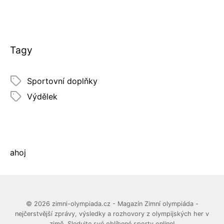
Tagy
Sportovní doplňky
Výdělek
ahoj
© 2026 zimni-olympiada.cz - Magazín Zimní olympiáda -
nejčerstvější zprávy, výsledky a rozhovory z olympijských her v
zimě. Sledujte své oblíbené sporty online!