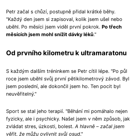
Petr začal s chůzí, postupně přidal krátké běhy.
"Každý den jsem si zapisoval, kolik jsem ušel nebo
uběhl. Po měsíci jsem viděl první pokrok.
Po třech
měsících jsem mohl snížit dávky léků
."
Od prvního kilometru k ultramaratonu
S každým dalším tréninkem se Petr cítil lépe. "Po půl
roce jsem uběhl svůj první pětikilometrový závod. Byl
jsem poslední, ale dokončil jsem ho. Ten pocit byl
neuvěřitelný."
Sport se stal jeho terapií. "Běhání mi pomáhalo nejen
fyzicky, ale i psychicky. Našel jsem v něm způsob, jak
zvládat stres, úzkosti, bolest.
A hlavně – začal jsem
věřit, že můžu ovlivnit svůj osud
."