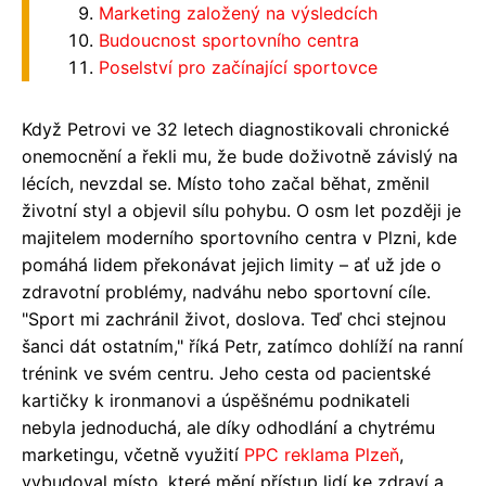
Marketing založený na výsledcích
Budoucnost sportovního centra
Poselství pro začínající sportovce
Když Petrovi ve 32 letech diagnostikovali chronické
onemocnění a řekli mu, že bude doživotně závislý na
lécích, nevzdal se. Místo toho začal běhat, změnil
životní styl a objevil sílu pohybu. O osm let později je
majitelem moderního sportovního centra v Plzni, kde
pomáhá lidem překonávat jejich limity – ať už jde o
zdravotní problémy, nadváhu nebo sportovní cíle.
"Sport mi zachránil život, doslova. Teď chci stejnou
šanci dát ostatním," říká Petr, zatímco dohlíží na ranní
trénink ve svém centru. Jeho cesta od pacientské
kartičky k ironmanovi a úspěšnému podnikateli
nebyla jednoduchá, ale díky odhodlání a chytrému
marketingu, včetně využití
PPC reklama Plzeň
,
vybudoval místo, které mění přístup lidí ke zdraví a